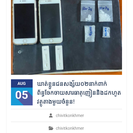
ឃាត់ខ្លួនជនសង្ស័យ០២នាក់ពាក់
AUG
05
ព័ន្ធចែកចាយសារធាតុញៀននិងដកហូត
វត្ថុតាងមួយចំនួន!
chivitkonkhmer
chivitkonkhmer