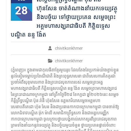
28
ហ៊ុនសែន ចាត់តំណាងនាំយកទេយ្យវត្ថុ
និងបច្ច័យ ទៅថ្វាយប្រគេន សម្ដេចព្រះ
អគ្គមហាសង្ឃរាជាធិបតី កិត្តិឧទ្ទេស
បណ្ឌិត នន្ទ ង៉ែត
chivitkonkhmer
chivitkonkhmer
(ភ្នំពេញ)៖ ក្នុងនាមជាកុលធីតាខ្មែរមួយរូប ដែលតែងតែប្រកាន់យ៉ាងខ្ជាប់ខ្ជួន
នូវទំនៀមទម្លាប់ប្រពៃណីជាតិ និងព្រះពុទ្ធសាសនា ជាពិសេសការគិតគូរជា
ប្រចាំអំពីសុខុមាលភាព និងព្រះរាជសុខភាពរបស់ សម្ដេចព្រះអគ្គ
មហាសង្ឃរាជាធិបតី កិត្តិឧទ្ទេសបណ្ឌិត នន្ទ ង៉ែត សម្តេចព្រះមហាសង្ឃរាជ
នៃព្រះរាជាណាចក្រកម្ពុជា នៅព្រឹកថ្ងៃទី២៨ ខែកក្កដា ឆ្នាំ២០២៦នេះ សម្ដេច
កិត្តិព្រឹទ្ធបណ្ឌិត ប៊ុន រ៉ានី ហ៊ុនសែន ឧត្តមភរិយាសម្តេចអគ្គមហា
សេនាបតីតេជោ ហ៊ុន សែន និងជាប្រធានកាកបាទក្រហមកម្ពុជា បានចាត់ឱ្យ
លោកជំទាវបណ្ឌិត អ៊ុក ម៉ាលី សមាជិកាព្រឹទ្ធសភា និងជាអគ្គហេរញ្ញិក
កាកបាទក្រហមកម្ពុជា ចូលក្រាបថ្វាយបង្គំគាល់សាកសួរពីព្រះរាជសុខភាព
ព្រមទាំងនាំយកនូវទេយ្យវត្ថុ និងបច្ច័យមួយចំនួន ថ្វាយប្រគេនផ្ទាល់ចំពោះ