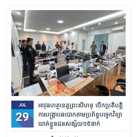
អាវុធហត្ថខេត្តព្រះសីហនុ បើកប្រតិបត្តិ
JUL
29
ការបង្ក្រាបឆបោកតាមប្រព័ន្ធបច្ចេកវិទ្យា
ឃាត់ខ្លួនជនសង្ស័យ១៥នាក់