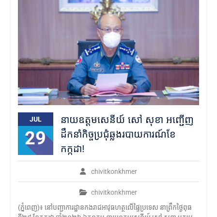
នាយឧត្តមសេនីយ៍ សៅ សុខា អញ្ជើញ
JUL
29
ដឹកនាំកិច្ចប្រជុំឆ្លងរបាយការណ៍ខែ
កក្កដា!
chivitkonkhmer
chivitkonkhmer
(ភ្នំពេញ)៖ នៅបញ្ជាការដ្ឋានកងរាជអាវុធហត្ថលើផ្ទៃប្រទេស នាព្រឹកថ្ងៃពុធ