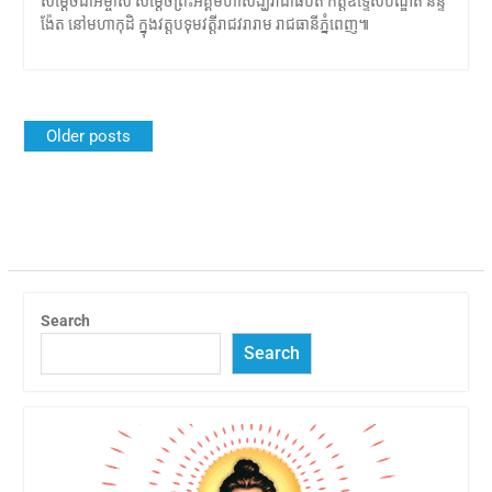
សម្ដេចជាអម្ចាស់ សម្ដេចព្រះអគ្គមហាសង្ឃរាជាធិបតី កិត្តិឧទ្ទេសបណ្ឌិត នន្ទ
ង៉ែត នៅមហាកុដិ ក្នុងវត្តបទុមវត្តីរាជវរារាម រាជធានីភ្នំពេញ៕
Posts
Older posts
navigation
Search
Search