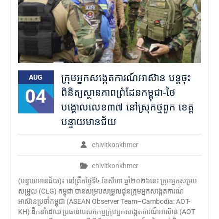
ក្រុមអ្នកសង្កេតការណ៍អាស៊ាន បន្ដចុះ
AUG
04
ពិនិត្យស្ថានភាពព្រំដែនកម្ពុជា-ថៃ
បង្គោលលេខ៣៧ នៅស្រុកថ្មពួក ខេត្ត
បន្ទាយមានជ័យ
chivitkonkhmer
chivitkonkhmer
(បន្ទាយមានជ័យ)៖ នៅព្រឹកថ្ងៃទី៤ ខែសីហា ឆ្នាំ២០២៦នេះ ក្រុមអ្នកសម្រប
សម្រួល (CLG) កម្ពុជា បានសម្របសម្រួលជូនក្រុមអ្នកសង្កេតការណ៍
អាស៊ានប្រចាំកម្ពុជា (ASEAN Observer Team–Cambodia: AOT-
KH) ដឹកនាំដោយ ប្រធានបេសកកម្មក្រុមអ្នកសង្កេតការណ៍អាស៊ាន (AOT