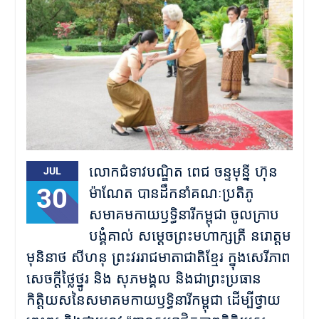
លោកជំទាវបណ្ឌិត ពេជ ចន្ទមុន្នី ហ៊ុន
JUL
30
ម៉ាណែត បានដឹកនាំគណៈប្រតិភូ
សមាគមកាយឫទ្ធិនារីកម្ពុជា ចូលក្រាប
បង្គំគាល់ សម្តេចព្រះមហាក្សត្រី នរោត្តម
មុនិនាថ សីហនុ ព្រះវររាជមាតាជាតិខ្មែរ ក្នុងសេរីភាព
សេចក្តីថ្លៃថ្នូរ និង សុភមង្គល និងជាព្រះប្រធាន
កិត្តិយសនៃសមាគមកាយឫទ្ធិនារីកម្ពុជា ដើម្បីថ្វាយ