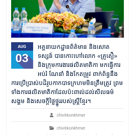
អគ្គនាយកដ្ឋានព័ត៌មាន និងសោត
AUG
03
ទស្សន៍ បានកោះហៅលោក «គ្រូតឿ»
និងក្រុមការងារផលិតមាតិកា មកធ្វើការ
អប់រំ ណែនាំ និងកែតម្រូវ ពាក់ព័ន្ធនឹង
ការប្រើប្រាស់បដិរូបកាកបាទក្រហមមិនត្រឹមត្រូវ ព្រម
ទាំងការផលិតមាតិកាដែលប៉ះពាល់ដល់សីលធម៌
សង្គម និងសេចក្តីថ្លៃថ្នូររបស់ស្ត្រីខ្មែរ។
chivitkonkhmer
chivitkonkhmer