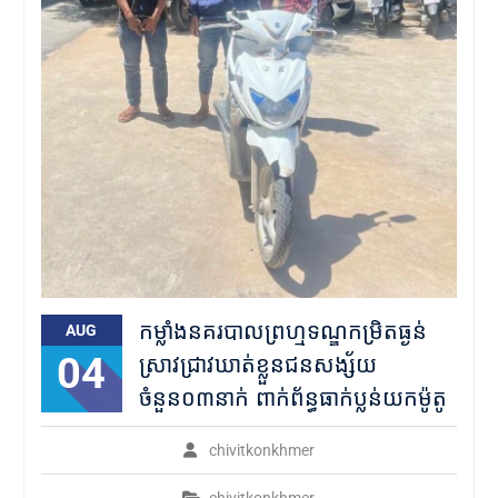
កម្លាំងនគរបាលព្រហ្មទណ្ឌកម្រិតធ្ងន់
AUG
04
ស្រាវជ្រាវឃាត់ខ្លួនជនសង្ស័យ
ចំនួន០៣នាក់ ពាក់ព័ន្ធធាក់ប្លន់យកម៉ូតូ
chivitkonkhmer
chivitkonkhmer