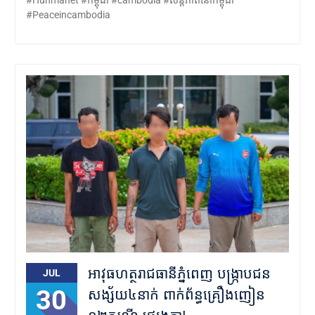
#Peaceincambodia
អាវុធហត្ថរាជធានីភ្នំពេញ បង្ក្រាបជន
JUL
30
សង្ស័យ៤នាក់ ពាក់ព័ន្ធគ្រឿងញៀន