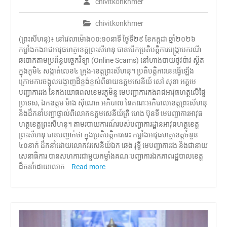
chivitkonkhmer
chivitkonkhmer
(ព្រះសីហនុ)៖ នៅវេលាម៉ោង០០:១០នាទី ថ្ងៃទី២៩ ខែកក្កដា ឆ្នាំ២០២៦
កម្លាំងកងរាជអាវុធហត្ថខេត្តព្រះសីហនុ បានបើកប្រតិបត្តិការបង្ក្រាបករណី
ឆបោកតាមប្រព័ន្ធបច្ចេកវិទ្យា (Online Scams) នៅហាងបាយថូវប៉ាវ ស្ថិត
ក្នុងភូមិ៤ សង្កាត់លេខ៤ ក្រុង-ខេត្ដព្រះសីហនុ។ ប្រតិបត្តិការនេះធ្វើឡើង
ក្រោមការចង្អុលបង្ហាញដ៏ខ្ពង់ខ្ពស់ពីនាយឧត្ដមសេនីយ៍ សៅ សុខា អគ្គមេ
បញ្ជាការរង នៃកងយោធពលខេមរភូមិន្ទ មេបញ្ជាការកងរាជអាវុធហត្ថលើផ្ទៃ
ប្រទេស, ឯកឧត្តម ម៉ាង ស៊ីណេត អភិបាល នៃគណៈអភិបាលខេត្ដព្រះសីហនុ
និងដឹកនាំបញ្ជាផ្ទាល់ពីលោកឧត្តមសេនីយ៍ត្រី ហេង ប៊ុនទី មេបញ្ជាការអាវុធ
ហត្ថខេត្តព្រះសីហនុ។ តាមរបាយការណ៍របស់បញ្ជាការដ្ឋានអាវុធហត្ថខេត្ត
ព្រះសីហនុ បានបញ្ជាក់ថា ក្នុងប្រតិបត្តិការនេះ កម្លាំងអាវុធហត្ថខេត្តចំនួន
៤០នាក់ ដឹកនាំដោយលោកវរសេនីយ៍ឯក ឆេង វុទ្ធី មេបញ្ជាការរង និងជានាយ
សេនាធិការ បានសហការជាមួយកម្លាំងគណៈបញ្ជាការឯកភាពរដ្ឋបាលខេត្ត
ដឹកនាំដោយលោក
Read more