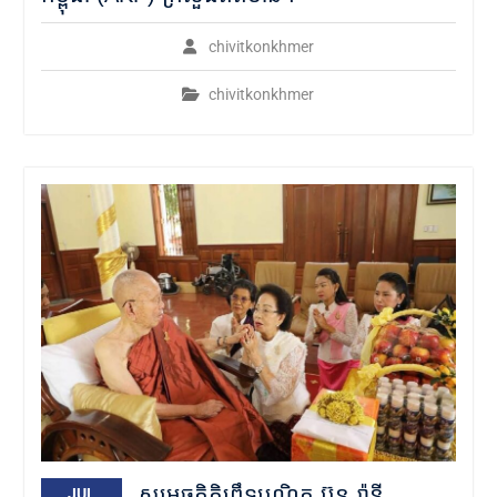
chivitkonkhmer
chivitkonkhmer
សម្ដេចកិត្តិព្រឹទ្ធបណ្ឌិត ប៊ុន រ៉ានី
JUL