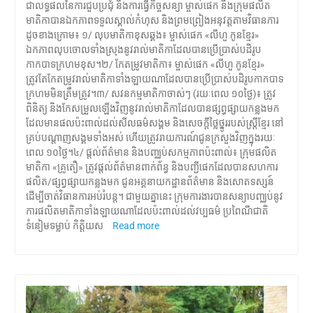
ជាលទ្ធផលនៃការជួបប្រជុំ និងការធ្វើកិច្ចសន្យា ម្ចាស់ផេក និងក្រុមផលិត
មាតិកាបានឯកភាពទទួលស្គាល់កំហុស និងព្រមព្រៀងអនុវត្តតាមវិធានការ
ដូចខាងក្រោម៖ ១/ លុបមាតិកាខុសឆ្គង៖ ម្ចាស់ផេក «លីហួ កូនខ្មែរ»
ឯកភាពលុបចោលទាំងស្រុងនូវរាល់មាតិកាដែលបានប្រើប្រាស់បដិរូប
កាកបាទក្រហមខុស។២/ កែតម្រូវមាតិកា៖ ម្ចាស់ផេក «លីហួ កូនខ្មែរ»
ត្រូវតែកែតម្រូវរាល់មាតិកាទាំងឡាយណាដែលបានប្រើប្រាស់បដិរូបកាកបាទ
ក្រហមមិនត្រឹមត្រូវ។៣/ សវនកម្មមាតិកាចាស់ៗ (រយៈពេល ១០ថ្ងៃ)៖ ត្រូវ
ពិនិត្យ និងកែសម្រួលឡើងវិញនូវរាល់មាតិកាដែលបានផ្សព្វផ្សាយកន្លងមក
ដែលមានផលប៉ះពាល់ដល់សីលធម៌សង្គម និងសេចក្តីថ្លៃថ្នូររបស់ស្ត្រីខ្មែរ នៅ
គ្រប់បណ្តាញសង្គមទាំងអស់ ហើយត្រូវរាយការណ៍ជូនក្រសួងវិញក្នុងរយៈ
ពេល ១០ថ្ងៃ។៤/ ផ្តល់ព័ត៌មាន និងបញ្ឈប់សកម្មភាពប៉ះពាល់៖ ក្រុមផលិត
មាតិកា «គ្រូតឿ» ត្រូវផ្តល់ព័ត៌មានពាក់ព័ន្ធ និងបញ្ជីផេកដែលបានសហការ
ផលិត/ផ្សព្វផ្សាយកន្លងមក ជូនអគ្គនាយកដ្ឋានព័ត៌មាន និងសោតទស្សន៍
ដើម្បីចាត់វិធានការអប់រំបន្ត។ ជាមួយគ្នានេះ ក្រុមការងារបានសន្យាបញ្ឈប់នូវ
ការផលិតមាតិកាទាំងឡាយណាដែលប៉ះពាល់ដល់វប្បធម៌ ប្រពៃណីជាតិ
ទំនៀមទម្លាប់ កិត្តិយស
Read more