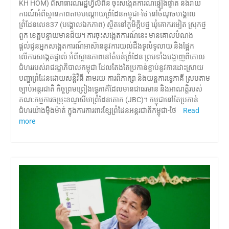
KH HOM) ពីសាធារណរដ្ឋហ្វីលីពីន ចុះសង្កេតការណ៍ផ្ទៀងផ្ទាត់ និងរាយ
ការណ៍អំពីស្ថានភាពតាមបណ្តោយព្រំដែនកម្ពុជា-ថៃ នៅចំណុចបង្គោល
ព្រំដែនលេខ37 (បង្គោលឯកភាព) ស្ថិតនៅភូមិក្តិបថ្ម ឃុំគោករមៀត ស្រុកថ្ម
ពួក ខេត្តបន្ទាយមានជ័យ។ ការចុះសង្កេតការណ៍នេះ មានគោលបំណង
ផ្តល់ជូនអ្នកសង្កេតការណ៍អាស៊ាននូវការយល់ដឹងទូលំទូលាយ និងផ្អែក
លើការសង្កេតផ្ទាល់ អំពីស្ថានភាពនៅតំបន់ព្រំដែន ព្រមទាំងបង្ហាញពីគោល
ជំហររបស់រាជរដ្ឋាភិបាលកម្ពុជា ដែលតែងតែប្រកាន់ខ្ជាប់នូវការដោះស្រាយ
បញ្ហាព្រំដែនដោយសន្តិវិធី តាមរយៈការពិភាក្សា និងយន្តការទ្វេភាគី ស្របតាម
ច្បាប់អន្តរជាតិ កិច្ចព្រមព្រៀងទ្វេភាគីដែលមានជាធរមាន និងអាណត្តិរបស់
គណៈកម្មការចម្រុះខណ្ឌសីមាព្រំដែនគោក (JBC)។ កម្ពុជានៅតែប្រកាន់
ជំហរយ៉ាងម៉ឺងម៉ាត់ ក្នុងការការពារខ្សែព្រំដែនអន្តរជាតិកម្ពុជា-ថៃ
Read
more