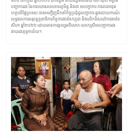
ទី២៩ ខែកក្កដា ឆ្នាំ២០២៦ ឯកឧត្តម នាយឧត្តមសេនីយ៍ សៅ សុខា អគ្គមេ
បញ្ជាការរង នៃកងយោធពលខេមរភូមិន្ទ និងជា មេបញ្ជាការ កងរាជអាវុធ
ហត្ថលើផ្ទៃប្រទេស បានអញ្ជើញដឹកនាំកិច្ចប្រជុំជួរបញ្ជាការ ឆ្លងរបាយការណ៍
លទ្ធផលការអនុវត្តតួនាទីភារកិច្ចការងារខែកក្កដា និងលើកទិសដៅការងារខែ
សីហា ឆ្នាំ២០២៦ ដោយមានការចូលរួមពីលោក-លោកស្រីមេបញ្ជាការរង
នាយរងខុទ្ទកាល័យ។