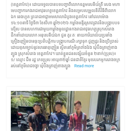
(ខេត្តតាកែវ)៖ ដោយទទួលបានបទបញ្ជាពីលោកឧត្តមសេនីយ៍ត្រី សេង មហា
មេបញ្ជាការកងរាជអាវុធហត្ថខេត្តតាកែវ និងសម្របសម្រួលនីតិវិធីពីលោក
ឯក ឆេងហួត ព្រះរាជអាជ្ញាអមសាលាដំបូងខេត្តតាកែវ នៅវេលាម៉ោង
១៤:១០នាទី ថ្ងៃទី៣ ខែសីហា ឆ្នាំ២០២៦ កម្លាំងមន្ទីរស្រាវជ្រាវនិងបង្រ្កាបបទ
ល្មើស បានសហការជាមួយកម្លាំងមូលដ្ឋានកងរាជអាវុធហត្ថស្រុកសំរោង
ដឹកនាំដោយលោក អនុសេនីយ៍ឯក ជួន តូរៈតៈ នាយការិយាល័យប្រឆាំង
គ្រឿងញៀនបានចុះប្រតិបត្តិការ បង្ក្រាបករណី រក្សាទុក ជួញដូរ និងប្រើប្រាស់
ដោយខុសច្បាប់នូវសារធាតុញៀន ស្ថិតនៅភូមិត្រពាំងវែង ឃុំបឹងត្រាញ់ខាង
ត្បូង ស្រុកសំរោង ខេត្តតាកែវ។ ឃាត់ខ្លួនជនសង្ស័យចំនួន ២នាក់(ប្រុស)៖
១/ ឈ្មោះ ជឹម រដ្ឋ ភេទប្រុស អាយុ៣២ឆ្នាំ ជនជាតិខ្មែរ មុខរបរកម្មកររោងចក្រ
រស់នៅភូមិពេជចង្វា ឃុំបឹងត្រាញ់ខាងត្បូង
Read more