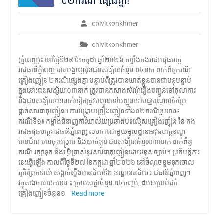
០២ករណី ផ្សេងគ្នា!
chivitkonkhmer
chivitkonkhmer
(ភ្នំពេញ)៖ នៅថ្ងៃទី២៩ ខែកក្កដា ឆ្នាំ២០២៦ កម្លាំងកងរាជអាវុធហត្ថ
រាជធានីភ្នំពេញ បានបង្ហាញមុខជនសង្ស័យចំនួន ០៤នាក់ ពាក់ព័ន្ធករណី
គ្រឿងញៀន ២ករណីផ្សេងគ្នា បន្ទាប់ពីត្រូវបានឃាត់ខ្លួនបានជាបន្តបន្ទាប់
ក្នុងនោះជនសង្ស័យ ០៣នាក់ ត្រូវបានកសាងសំណុំរឿងបញ្ជូនទៅតុលាការ
និងជនសង្ស័យ០១នាក់ទៀតត្រូវបញ្ជូនទៅបញ្ជូនទៅមជ្ឈមណ្ឌលកែប្រែ
ផ្តាច់សារធាតុញៀន។ ការបង្រ្កាបគ្រឿងញៀនទាំង០២ករណីរួមមាន៖
ករណីទី១៖ កម្លាំងជំនាញការិយាល័យប្រឆាំងបទល្មើសគ្រឿងញៀន នៃ កង
រាជអាវុធហត្ថរាជធានីភ្នំពេញ សហការជាមួយមូលដ្ឋានអាវុធហត្ថខណ្ឌ
មានជ័យ បានចុះបង្រ្កាប និងឃាត់ខ្លួន ជនសង្ស័យចំនួន០៣នាក់ ពាក់ព័ន្ធ
ករណី រក្សាទុក និងប្រើប្រាស់នូវសារធាតុញៀនដោយខុសច្បាប់។ ប្រតិបត្តិការ
នេះធ្វើឡើង កាលពីថ្ងៃទី២៧ ខែកក្កដា ឆ្នាំ២០២៦ នៅចំណុចខ្ទម​ទុក​ចោល​
ភូមិព្រែកទាល់​ សង្កាត់ស្ទឹងមានជ័យ​ទី២​ ខណ្ឌមានជ័យ​ រាជធានី​ភ្នំពេញ​។
វត្ថុតាងចាប់យកមាន ៖ ក្រាមសថ្លាចំនួន ០៤កញ្ចប់, ដបសម្រាប់ជក់
គ្រឿងញៀនចំនួន១
Read more