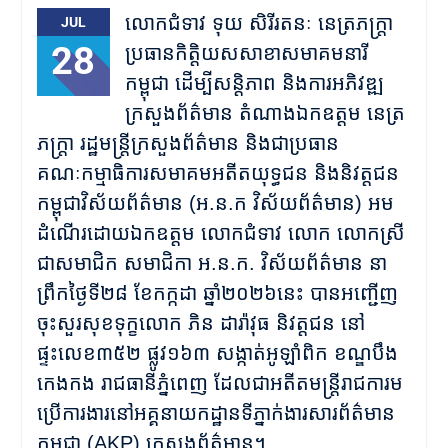
លោកជំទាវ ទុយ សិរីរតនៈ នេត្រភក្ត្រា
JUL
28
ប្រធានកិត្តិយសសាខាសមាគមនារី
កម្ពុជា ដើម្បីសន្តិភាព និងការអភិវឌ្ឍ
ក្រសួងព័ត៌មាន តំណាងឯកឧត្តម នេត្រ
ភក្ត្រា រដ្ឋមន្ត្រីក្រសួងព័ត៌មាន និងជាប្រធាន
គណៈកម្មាធិការសមាគមអតីតយុទ្ធជន និងនិវត្តជន
កម្ពុជាវិស័យព័ត៌មាន (អ.ន.ក វិស័យព័ត៌មាន) អម
ដំណើរដោយឯកឧត្តម លោកជំទាវ លោក លោកស្រី
ជាសមាជិក សមាជិកា អ.ន.ក. វិស័យព័ត៌មាន នា
ព្រឹកថ្ងៃទី២៨ ខែកក្កដា ឆ្នាំ២០២៦នេះ បានអញ្ជើញ
ចុះសួរសុខទុក្ខលោក ភិន ដារ៉ាវុធ និវត្តជន​ នៅ
ផ្ទះលេខ៣៥២ ផ្លូវ១៦៣ សង្កាត់អូឡាំពិក ខណ្ឌបឹង
កេងកង រាជធានីភ្នំពេញ ដែលជាអតីតមន្ត្រីរាជការម
ប្រើការងារនៅអគ្គនាយកដ្ឋានទីភ្នាក់ងារសារព័ត៌មាន
កម្ពុជា (AKP) ក្រសួងព័ត៌មាន។