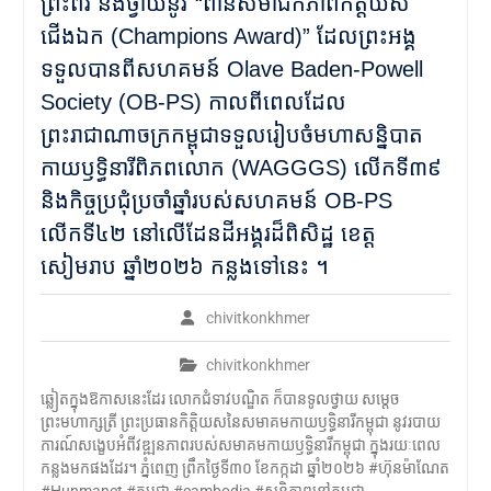
ព្រះពរ និងថ្វាយនូវ “ពានសមាជិកភាពកិត្តិយស
ជើងឯក (Champions Award)” ដែលព្រះអង្គ
ទទួលបានពីសហគមន៍ Olave Baden-Powell
Society (OB-PS) កាលពីពេលដែល
ព្រះរាជាណាចក្រកម្ពុជាទទួលរៀបចំមហាសន្និបាត
កាយឫទ្ធិនារីពិភពលោក (WAGGGS) លើកទី៣៩
និងកិច្ចប្រជុំប្រចាំឆ្នាំរបស់សហគមន៍ OB-PS
លើកទី៤២ នៅលើដែនដីអង្គរដ៏ពិសិដ្ឋ ខេត្ត
សៀមរាប ឆ្នាំ២០២៦ កន្លងទៅនេះ ។
chivitkonkhmer
chivitkonkhmer
ឆ្លៀតក្នុងឱកាសនេះដែរ លោកជំទាវបណ្ឌិត ក៏បានទូលថ្វាយ សម្តេច
ព្រះមហាក្សត្រី ព្រះប្រធានកិត្តិយសនៃសមាគមកាយឫទ្ធិនារីកម្ពុជា នូវរបាយ
ការណ៍សង្ខេបអំពីវឌ្ឍនភាពរបស់សមាគមកាយឫទ្ធិនារីកម្ពុជា ក្នុងរយៈពេល
កន្លងមកផងដែរ។ ភ្នំពេញ ព្រឹកថ្ងៃទី៣០ ខែកក្កដា ឆ្នាំ២០២៦ #ហ៊ុនម៉ាណែត
#Hunmanet #កម្ពុជា #cambodia #សន្តិភាពនៅកម្ពុជា