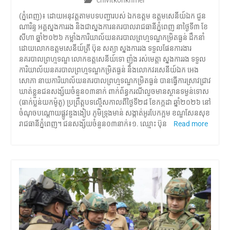
(ភ្នំពេញ)៖ ដោយអនុវត្តតាមបទបញ្ជារបស់ ឯកឧត្តម ឧត្តមសេនីយ៍ឯក ជួន
ណារិន្ទ អគ្គស្នងការរង និងជាស្នងការនគរបាលរាជធានីភ្នំពេញ នាថ្ងៃទី៣ ខែ
សីហា ឆ្នាំ២០២៦ កម្លាំងការិយាល័យនគរបាលព្រហ្មទណ្ឌកម្រិតធ្ងន់ ដឹកនាំ
ដោយលោកឧត្តមសេនីយ៍ត្រី ប៊ុន សត្យា ស្នងការរង ទទួលផែនការងារ
នគរបាលព្រហ្មទណ្ឌ លោកឧត្តសេនីយ៍ទោ ញ៉ុង រស់មេត្តា ស្នងការរង ទទួល
ការិយាល័យនគរបាលព្រហ្មទណ្ឌកម្រិតធ្ងន់ និងលោកវរសេនីយ៍ឯក អេង
សោភា នាយការិយាល័យនគរបាលព្រហ្មទណ្ឌកម្រិតធ្ងន់ បានធ្វើការស្រាវជ្រាវ
ឃាត់ខ្លួនជនសង្ស័យចំនួន០៣នាក់ ពាក់ព័ន្ធករណីលួចមានស្ថានទម្ងន់ទោស
(ធាក់ប្លន់យកម៉ូតូ) ប្រព្រឹត្តបទល្មើសកាលពីថ្ងៃទី២៨ ខែកក្កដា ឆ្នាំ២០២៦ នៅ
ចំណុចបណ្តោយផ្លូវឌួងងៀប ភូមិទ្រុងមាន់ សង្កាត់អូរបែកក្អម ខណ្ឌសែនសុខ
រាជធានីភ្នំពេញ។ ជនសង្ស័យចំនួន០៣នាក់៖១. ឈ្មោះ ប៊ុន
Read more