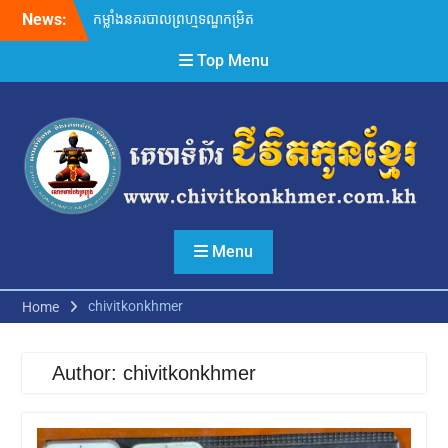
Skip
News:
ក្រុមអ្នកសង្កេតការណ៍អាស៊ាន បន្ដ
to
ចុះពិនិត្យស្ថានភាពព្រំដែនកម្ពុជា-
content
Top Menu
ថៃ បង្គោលលេខ៣៧ នៅស្រុកថ្ម
ពួក ខេត្តបន្ទាយមានជ័យ
ឃាត់ខ្លួនជនសង្ស័យ០២នាក់ពាក់
ព័ន្ធចែកចាយសារធាតុញៀននិង
ដកហូតវត្ថុតាងមួយចំនួន!
កម្លាំងនគរបាលព្រហ្មទណ្ឌកម្រិត
ធ្ងន់ស្រាវជ្រាវឃាត់ខ្លួនជនសង្ស័យ
ចំនួន០៣នាក់ ពាក់ព័ន្ធធាក់ប្លន់យក
ម៉ូតូ
Menu
chivitkonkhmer
Home
Author:
chivitkonkhmer