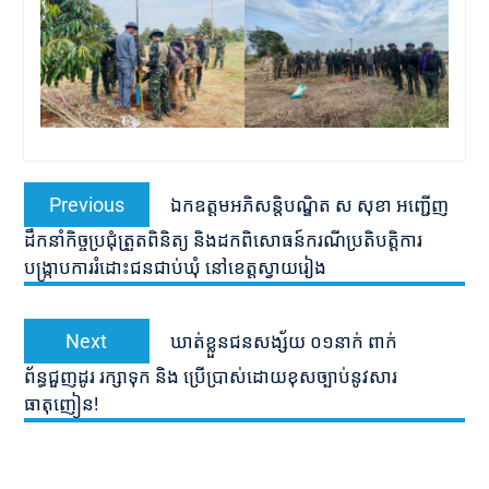
Post
Previous
Previous
ឯកឧត្តមអភិសន្តិបណ្ឌិត ស សុខា អញ្ជើញ
navigation
post:
ដឹកនាំកិច្ចប្រជុំត្រួតពិនិត្យ និងដកពិសោធន៍ករណីប្រតិបត្តិការ
បង្ក្រាបការរំដោះជនជាប់ឃុំ នៅខេត្តស្វាយរៀង
Next
Next
ឃាត់ខ្លួនជនសង្ស័យ ០១នាក់ ពាក់
post:
ព័ន្ធជួញដូរ រក្សាទុក និង ប្រើប្រាស់ដោយខុសច្បាប់នូវសារ
ធាតុញៀន!