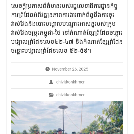
សេចក្ដីប្រកាសព័ត៌មានរបស់រដ្ឋលេខាធិការដ្ឋានកិច្ច
ការព្រំដែនអំពីវឌ្ឍនភាពការងារពាក់ព័ន្ធនឹងការចុះ
វាស់វែងនិងបោះបង្គោលបណ្តោះអាសន្នរបស់ក្រុម
វាស់វែងចម្រុះកម្ពុជា-ថៃ នៅកំណាត់ខ្សែព្រំដែនចន្លោះ
បង្គោលព្រំដែនលេខ៤២-៤៧ និងកំណាត់ខ្សែព្រំដែន
ចន្លោះបង្គោលព្រំដែនលេខ ៥២-៥៩។
November 26, 2025
chivitkonkhmer
chivitkonkhmer