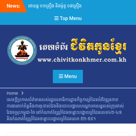
Skip
News:
រថយន្ត ០១គ្រឿង និងម៉ូតូ ០៨គ្រឿង
to
ត្រូវអាវុធហត្ថរាជធានីភ្នំពេញ
content
Top Menu
បង្ក្រាបយកម្ចាស់ទៅព្រមាន និង
អប់រំជាបន្តបន្ទាប់ ពាក់ព័ន្ធកែច្នៃ
បំពង់ស៊ីម៊ាំងម៉ូតូខុសលក្ខណៈ
បច្ចេកទេស!
សាកលវិទ្យាល័យសម្តេចព្រះ
មហាសង្ឃរាជ បួរ គ្រី ផ្តល់
អាហារូបករណ៍ ចំនួន ១០០ កន្លែង
សម្រាប់ថ្នាក់បរិញ្ញាបត្រ ឆ្នាំ
សិក្សា២០២៦-២០២៧ ជូនដល់
សិស្ស-និស្សិត ដែលពុំមានលទ្ធភាព
Menu
គ្រប់គ្រាន់ បន្តការសិក្សា តាមរយៈ
រដ្ឋបាលខេត្តកណ្ដាល។
Home
លោក ជា ខេមា អញ្ជើញចុះពិនិត្យ
សេចក្ដីប្រកាសព័ត៌មានរបស់រដ្ឋលេខាធិការដ្ឋានកិច្ចការព្រំដែនអំពីវឌ្ឍនភាព
ការងារសន្តិសុខ សណ្តាប់ធ្នាប់
ការងារពាក់ព័ន្ធនឹងការចុះវាស់វែងនិងបោះបង្គោលបណ្តោះអាសន្នរបស់ក្រុមវាស់
របៀបរៀបរយសាធារណៈ អនាម័យ
វែងចម្រុះកម្ពុជា-ថៃ នៅកំណាត់ខ្សែព្រំដែនចន្លោះបង្គោលព្រំដែនលេខ៤២-៤៧
បរិស្ថាន នៅតាមបរិវេណមណ្ឌល
និងកំណាត់ខ្សែព្រំដែនចន្លោះបង្គោលព្រំដែនលេខ ៥២-៥៩។
ប្រឡងសញ្ញាបត្រទុតិយភូមិដែល
នឹងប្រព្រឹត្តិទៅនាថ្ងៃទី១០-១១ ខែ
សីហា ឆ្នាំ២០២៦